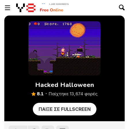
Hacked Halloween
8.1
Παίχτηκε 13,674 φορές
ΠΑΊΞΕ ΣΕ FULLSCREEN