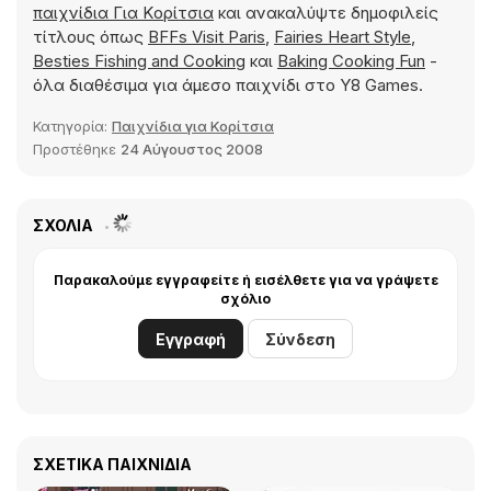
παιχνίδια Για Kορίτσια
και ανακαλύψτε δημοφιλείς
τίτλους όπως
BFFs Visit Paris
,
Fairies Heart Style
,
Besties Fishing and Cooking
και
Baking Cooking Fun
-
όλα διαθέσιμα για άμεσο παιχνίδι στο Y8 Games.
Κατηγορία:
Παιχνίδια για Κορίτσια
Προστέθηκε
24 Αύγουστος 2008
ΣΧΌΛΙΑ
Παρακαλούμε εγγραφείτε ή εισέλθετε για να γράψετε
σχόλιο
Εγγραφή
Σύνδεση
ΣΧΕΤΙΚΆ ΠΑΙΧΝΊΔΙΑ