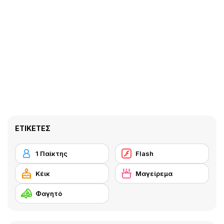
ΕΤΙΚΈΤΕΣ
1 Παίκτης
Flash
Κέικ
Μαγείρεμα
Φαγητό