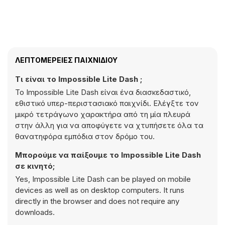
ΛΕΠΤΟΜΈΡΕΙΕΣ ΠΑΙΧΝΙΔΙΟΎ
Τι είναι το Impossible Lite Dash ;
Το Impossible Lite Dash είναι ένα διασκεδαστικό,
εθιστικό υπερ-περιστασιακό παιχνίδι. Ελέγξτε τον
μικρό τετράγωνο χαρακτήρα από τη μία πλευρά
στην άλλη για να αποφύγετε να χτυπήσετε όλα τα
θανατηφόρα εμπόδια στον δρόμο του.
Μπορούμε να παίξουμε το Impossible Lite Dash
σε κινητό;
Yes, Impossible Lite Dash can be played on mobile
devices as well as on desktop computers. It runs
directly in the browser and does not require any
downloads.