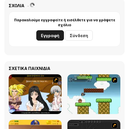
ΣΧΌΛΙΑ
Παρακαλούμε εγγραφείτε ή εισέλθετε για να γράψετε
σχόλιο
Εγγραφή
Σύνδεση
ΣΧΕΤΙΚΆ ΠΑΙΧΝΊΔΙΑ