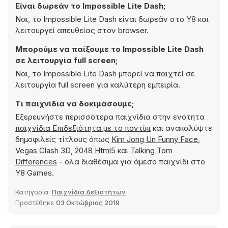
Είναι δωρεάν το Impossible Lite Dash;
Ναι, το Impossible Lite Dash είναι δωρεάν στο Y8 και
λειτουργεί απευθείας στον browser.
Μπορούμε να παίξουμε το Impossible Lite Dash
σε λειτουργία full screen;
Ναι, το Impossible Lite Dash μπορεί να παιχτεί σε
λειτουργία full screen για καλύτερη εμπειρία.
Τι παιχνίδια να δοκιμάσουμε;
Εξερευνήστε περισσότερα παιχνίδια στην ενότητα
παιχνίδια Επιδεξιότητα με το ποντίκι
και ανακαλύψτε
δημοφιλείς τίτλους όπως
Kim Jong Un Funny Face
,
Vegas Clash 3D
,
2048 Html5
και
Talking Tom
Differences
- όλα διαθέσιμα για άμεσο παιχνίδι στο
Y8 Games.
Κατηγορία:
Παιχνίδια Δεξιοτήτων
Προστέθηκε
03 Οκτώβριος 2019