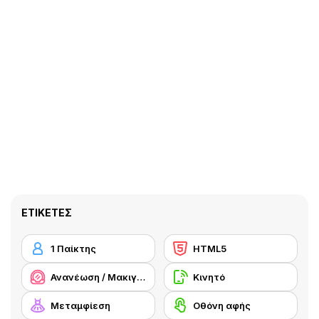
ΕΤΙΚΈΤΕΣ
1 Παίκτης
HTML5
Ανανέωση / Μακιγιάζ
Κινητό
Μεταμφίεση
Οθόνη αφής