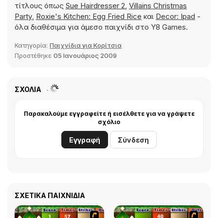
τίτλους όπως
Sue Hairdresser 2
,
Villains Christmas
Party
,
Roxie's Kitchen: Egg Fried Rice
και
Decor: Ipad
-
όλα διαθέσιμα για άμεσο παιχνίδι στο Y8 Games.
Κατηγορία:
Παιχνίδια για Κορίτσια
Προστέθηκε
05 Ιανουάριος 2009
ΣΧΌΛΙΑ
Παρακαλούμε εγγραφείτε ή εισέλθετε για να γράψετε
σχόλιο
Εγγραφή
Σύνδεση
ΣΧΕΤΙΚΆ ΠΑΙΧΝΊΔΙΑ