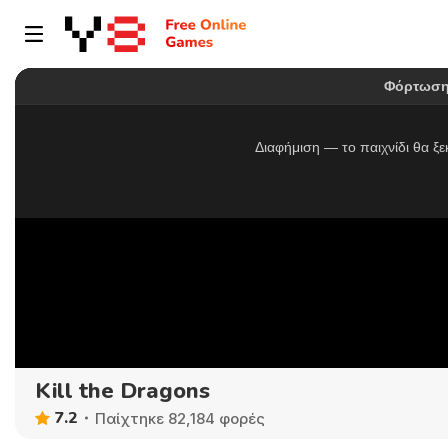
Kill the Dragons
7.2
Παίχτηκε 82,184 φορές