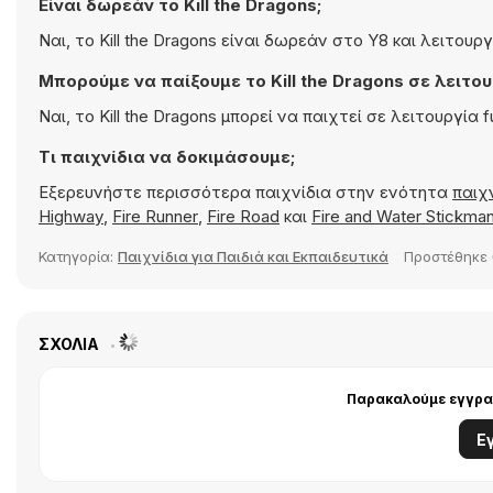
Είναι δωρεάν το Kill the Dragons;
Ναι, το Kill the Dragons είναι δωρεάν στο Y8 και λειτουρ
Μπορούμε να παίξουμε το Kill the Dragons σε λειτουρ
Ναι, το Kill the Dragons μπορεί να παιχτεί σε λειτουργία f
Τι παιχνίδια να δοκιμάσουμε;
Εξερευνήστε περισσότερα παιχνίδια στην ενότητα
παιχ
Highway
,
Fire Runner
,
Fire Road
και
Fire and Water Stickma
Κατηγορία:
Παιχνίδια για Παιδιά και Εκπαιδευτικά
Προστέθηκε
ΣΧΌΛΙΑ
Παρακαλούμε εγγραφ
Ε