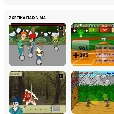
ΣΧΕΤΙΚΆ ΠΑΙΧΝΊΔΙΑ