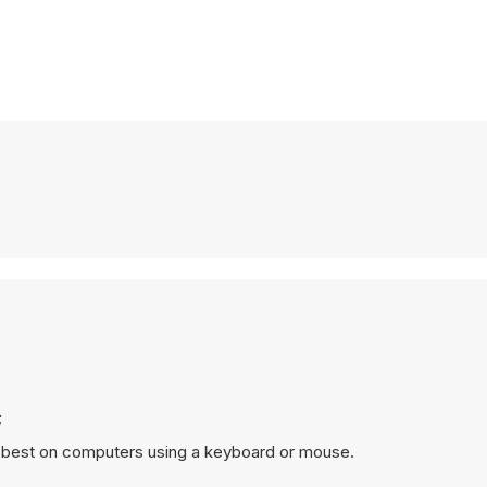
;
s best on computers using a keyboard or mouse.