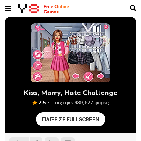
Kiss, Marry, Hate Challenge
7.5
Παίχτηκε 689,627 φορές
ΠΑΊΞΕ ΣΕ FULLSCREEN