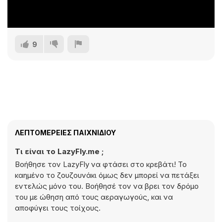
9
ΛΕΠΤΟΜΈΡΕΙΕΣ ΠΑΙΧΝΙΔΙΟΎ
Τι είναι το LazyFly.me ;
Βοήθησε τον LazyFly να φτάσει στο κρεβάτι! Το
καημένο το ζουζουνάκι όμως δεν μπορεί να πετάξει
εντελώς μόνο του. Βοήθησέ τον να βρει τον δρόμο
του με ώθηση από τους αεραγωγούς, και να
αποφύγει τους τοίχους.