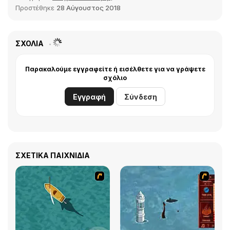
Προστέθηκε
28 Αύγουστος 2018
ΣΧΌΛΙΑ
Παρακαλούμε εγγραφείτε ή εισέλθετε για να γράψετε
σχόλιο
Εγγραφή
Σύνδεση
ΣΧΕΤΙΚΆ ΠΑΙΧΝΊΔΙΑ