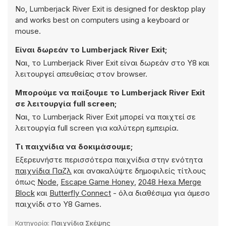
No, Lumberjack River Exit is designed for desktop play
and works best on computers using a keyboard or
mouse.
Είναι δωρεάν το Lumberjack River Exit;
Ναι, το Lumberjack River Exit είναι δωρεάν στο Y8 και
λειτουργεί απευθείας στον browser.
Μπορούμε να παίξουμε το Lumberjack River Exit
σε λειτουργία full screen;
Ναι, το Lumberjack River Exit μπορεί να παιχτεί σε
λειτουργία full screen για καλύτερη εμπειρία.
Τι παιχνίδια να δοκιμάσουμε;
Εξερευνήστε περισσότερα παιχνίδια στην ενότητα
παιχνίδια Παζλ
και ανακαλύψτε δημοφιλείς τίτλους
όπως
Node
,
Escape Game Honey
,
2048 Hexa Merge
Block
και
Butterfly Connect
- όλα διαθέσιμα για άμεσο
παιχνίδι στο Y8 Games.
Κατηγορία:
Παιχνίδια Σκέψης