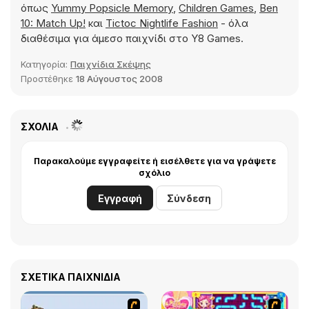
όπως
Yummy Popsicle Memory
,
Children Games
,
Ben
10: Match Up!
και
Tictoc Nightlife Fashion
- όλα
διαθέσιμα για άμεσο παιχνίδι στο Y8 Games.
Κατηγορία:
Παιχνίδια Σκέψης
Προστέθηκε
18 Αύγουστος 2008
ΣΧΌΛΙΑ
Παρακαλούμε εγγραφείτε ή εισέλθετε για να γράψετε
σχόλιο
Εγγραφή
Σύνδεση
ΣΧΕΤΙΚΆ ΠΑΙΧΝΊΔΙΑ