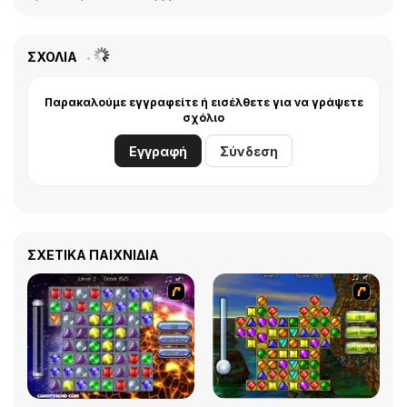
ΣΧΌΛΙΑ
Παρακαλούμε εγγραφείτε ή εισέλθετε για να γράψετε
σχόλιο
Εγγραφή
Σύνδεση
ΣΧΕΤΙΚΆ ΠΑΙΧΝΊΔΙΑ