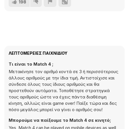
198
ΛΕΠΤΟΜΈΡΕΙΕΣ ΠΑΙΧΝΙΔΙΟΎ
Τι είναι το Match 4 ;
Μετακίνησε τον αριθμό κοντά σε 3 ή περισσότερους
άλλους αριθμούς με την ίδια τιμή. Αντιστοίχισε και
σύνδεσε όλους τους ίδιους αριθμούς και θα
προστεθούν αυτόματα. Τοποθέτησε στρατηγικά
τους αριθμούς ώστε να έχεις πάντα διαθέσιμη
κίνηση, αλλιώς είναι game over! Παίξε τώρα και δες
πόσο μεγάλος μπορεί να γίνει ο αριθμός σου!
Μπορούμε να παίξουμε το Match 4 σε κινητό;
Yes, Match 4 can be played on mobile devices as well