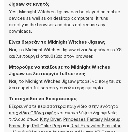
Jigsaw σε κινητό;
Yes, Midnight Witches Jigsaw can be played on mobile
devices as well as on desktop computers. It runs
directly in the browser and does not require any
downloads.
Είναι δωρεάν το Midnight Witches Jigsaw;
Ναι, το Midnight Witches Jigsaw είναι δωρεάν στο Y8
και λειτουργεί απευθείας στον browser.
Μπορούμε να παίξουμε το Midnight Witches
Jigsaw σε λειτουργία full screen;
Ναι, το Midnight Witches Jigsaw μπορεί να παιχτεί σε
λειτουργία full screen για καλύτερη εμπειρία.
Τι παιχνίδια να δοκιμάσουμε;
Εξερευνήστε περισσότερα παιχνίδια στην ενότητα
παιχνίδια Οθόνη αφής
και ανακαλύψτε δημοφιλείς
τίτλους όπως
Kitty Diver
,
Princesses Fantasy Makeup
,
Emma Egg Roll Cake Prep
και
Real Excavator Simulator