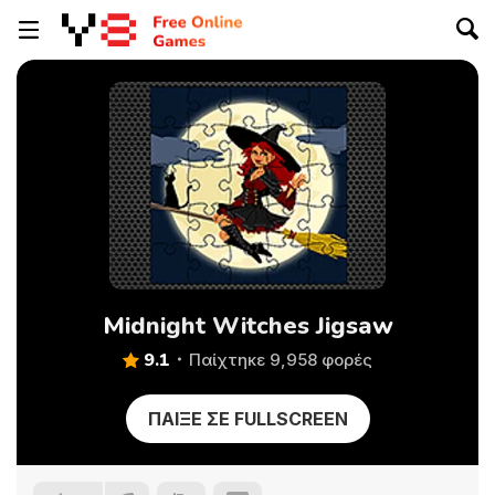
Midnight Witches Jigsaw
9.1
Παίχτηκε 9,958 φορές
ΠΑΊΞΕ ΣΕ FULLSCREEN