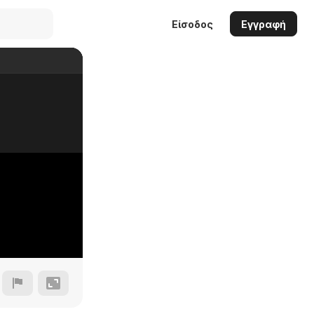
Είσοδος
Εγγραφή