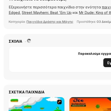
Εξερευνήστε περισσότερα παιχνίδια στην ενότητα
παιχ
Edged
,
Street Mayhem: Beat 'Em Up
και
Mr Dude: King of th
Κατηγορία:
Παιχνίδια Δράσης και Μάχης
Προστέθηκε
03 Δεκέ
ΣΧΌΛΙΑ
Παρακαλούμε εγγραφ
Ε
ΣΧΕΤΙΚΆ ΠΑΙΧΝΊΔΙΑ