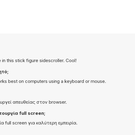
this stick figure sidescroller. Cool!
ητό;
orks best on computers using a keyboard or mouse.
ουργεί απευθείας στον browser.
ουργία full screen;
α full screen για καλύτερη εμπειρία.