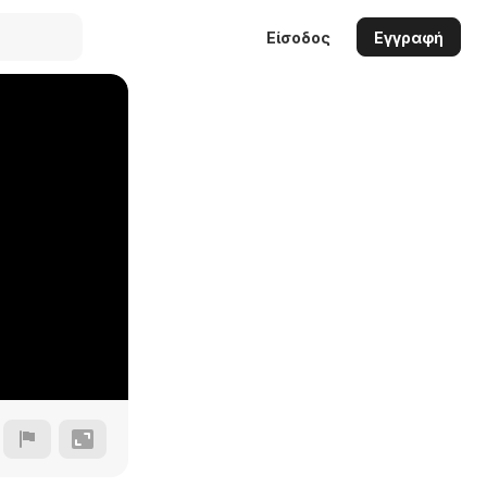
Είσοδος
Εγγραφή