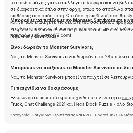
στο πεδίο μάχης για να συλλέγετε λάφυρα και να βελτιώ
σε διαφορετικά όπλα στην αρχή, όπως το ατσάλινο σπαθί
επιθέσεις από απόσταση. Ωστόσο, η επιβίωσή σας θα εξ
Μπορούμε να παίξουμε το Monster Survivors σε κινη
και το πώς επιλέγετε τις δεξιότητές σας καθώς προχω
να γίνετε πιο δυνατοί, προσαρμοζόμενοι στην αυξανόμεν
Yes, Monster Survivors can be played on mobile devices as w
παιχνιδιού εδώ στο Y8.com!
require any downloads.
Είναι δωρεάν το Monster Survivors;
Ναι, το Monster Survivors είναι δωρεάν στο Y8 και λειτο
Μπορούμε να παίξουμε το Monster Survivors σε λειτο
Ναι, το Monster Survivors μπορεί να παιχτεί σε λειτουργία
Τι παιχνίδια να δοκιμάσουμε;
Εξερευνήστε περισσότερα παιχνίδια στην ενότητα
παιχ
Truck
,
Chat Challenge 2021
και
Hexa Block Puzzle
- όλα δια
Κατηγορία:
Παιχνίδια Περιπέτειας και RPG
Προστέθηκε
14 Μάρ