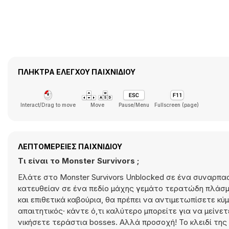
ΠΛΉΚΤΡΑ ΕΛΈΓΧΟΥ ΠΑΙΧΝΙΔΙΟΎ
Interact/Drag to move
Move
Pause/Menu
Fullscreen (page)
ΛΕΠΤΟΜΈΡΕΙΕΣ ΠΑΙΧΝΙΔΙΟΎ
Τι είναι το Monster Survivors ;
Ελάτε στο Monster Survivors Unblocked σε ένα συναρπασ
κατευθείαν σε ένα πεδίο μάχης γεμάτο τερατώδη πλάσμ
και επιθετικά καβούρια, θα πρέπει να αντιμετωπίσετε κ
απαιτητικός· κάντε ό,τι καλύτερο μπορείτε για να μείνε
νικήσετε τεράστια bosses. Αλλά προσοχή! Το κλειδί της 