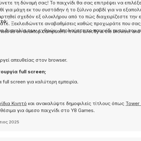
νετε τη δύναμή σας! Το παιχνίδι θα σας επιτρέψει να επιλέ
 για μάχη εκ του συστάδην ή το ξύλινο ραβδί για να εξαπολ
αρτηθεί σχεδόν εξ ολοκλήρου από το πώς διαχειρίζεστε την ε
τό;
ράτε. Ξεκλειδώνετε αναβαθμίσεις καθώς προχωράτε που σας
η δυσκολία των εχθρών. Απολαύστε το παιχνίδι αυτού του sur
ell as on desktop computers. It runs directly in the browser and
υργεί απευθείας στον browser.
υργία full screen;
 full screen για καλύτερη εμπειρία.
νίδια Κινητό
και ανακαλύψτε δημοφιλείς τίτλους όπως
Tower 
θέσιμα για άμεσο παιχνίδι στο Y8 Games.
τιος 2025