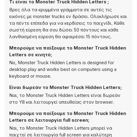
Τι είναι το Monster Truck Hidden Letters ;
Βρες όλα τα κρυμμένα γράμματα σε αυτές τις
εικόνες με monster trucks εν δράσει. Ολοκλήρωσε και
τα πέντε επίπεδα για να κερδίσεις το παιχνίδι. Κάθε
σωστή εύρεση θα σου δώσει 50 πόντους και κάθε
λανθασμένη εύρεση θα αφαιρέσει 15 πόντους.
Μπορούμε να παίξουμε το Monster Truck Hidden
Letters σε κινητό;
No, Monster Truck Hidden Letters is designed for
desktop play and works best on computers using a
keyboard or mouse.
Είναι δωρεάν το Monster Truck Hidden Letters;
Ναι, το Monster Truck Hidden Letters είναι δωρεάν
στο Y8 και λειτουργεί απευθείας στον browser.
Μπορούμε να παίξουμε το Monster Truck Hidden
Letters σε λειτουργία full screen;
Ναι, το Monster Truck Hidden Letters μπορεί να
παιχτεί σε λειτουργία full screen για καλύτερη