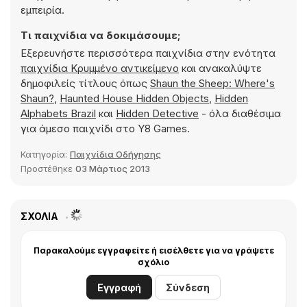
εμπειρία.
Τι παιχνίδια να δοκιμάσουμε;
Εξερευνήστε περισσότερα παιχνίδια στην ενότητα
παιχνίδια Κρυμμένο αντικείμενο
και ανακαλύψτε
δημοφιλείς τίτλους όπως
Shaun the Sheep: Where's
Shaun?
,
Haunted House Hidden Objects
,
Hidden
Alphabets Brazil
και
Hidden Detective
- όλα διαθέσιμα
για άμεσο παιχνίδι στο Y8 Games.
Κατηγορία:
Παιχνίδια Οδήγησης
Προστέθηκε
03 Μάρτιος 2013
ΣΧΌΛΙΑ
Παρακαλούμε εγγραφείτε ή εισέλθετε για να γράψετε
σχόλιο
Εγγραφή
Σύνδεση