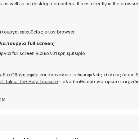
as well as on desktop computers. It runs directly in the browse
ειτουργεί απευθείας στον browser.
ειτουργία full screen;
ργία full screen για καλύτερη εμπειρία.
νίδια Οθόνη αφής
και ανακαλύψτε δημοφιλείς τίτλους όπως
S
all Tales: The Holy Treasure
- όλα διαθέσιμα για άμεσο παιχνίδι
018