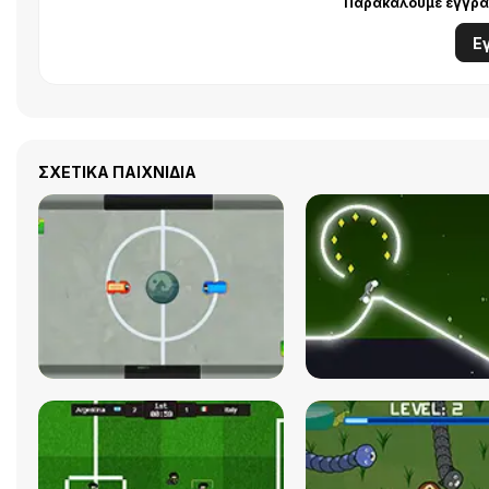
Παρακαλούμε εγγραφ
Ε
ΣΧΕΤΙΚΆ ΠΑΙΧΝΊΔΙΑ