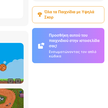
Όλα τα Παιχνίδια με Υψηλά
Σκορ
Προσθήκη αυτού του
παιχνιδιού στην ιστοσελίδα
σας!
Ενσωματώνοντας τον απλό
κώδικα