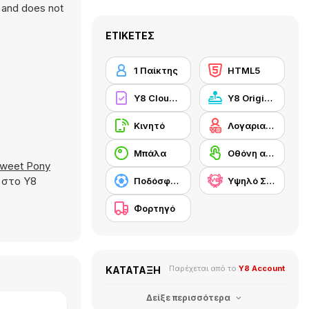
r and does not
ΕΤΙΚΈΤΕΣ
1 Παίκτης
HTML5
Y8 Cloud Save
Y8 Originals
Κινητό
Λογαριασμός Y8
Μπάλα
Οθόνη αφής
weet Pony
 στο Y8
Ποδόσφαιρο
Υψηλό Σκορ Y8
Φορτηγό
Παρέχεται από το
Y8 Account
ΚΑΤΆΤΑΞΗ
Δείξε περισσότερα