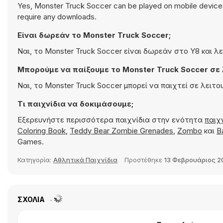
Yes, Monster Truck Soccer can be played on mobile devices 
require any downloads.
Είναι δωρεάν το Monster Truck Soccer;
Ναι, το Monster Truck Soccer είναι δωρεάν στο Y8 και λ
Μπορούμε να παίξουμε το Monster Truck Soccer σε λ
Ναι, το Monster Truck Soccer μπορεί να παιχτεί σε λειτου
Τι παιχνίδια να δοκιμάσουμε;
Εξερευνήστε περισσότερα παιχνίδια στην ενότητα
παιχ
Coloring Book
,
Teddy Bear Zombie Grenades
,
Zombo
και
B
Games.
Κατηγορία:
Αθλητικά Παιχνίδια
Προστέθηκε
13 Φεβρουάριος 2
ΣΧΌΛΙΑ