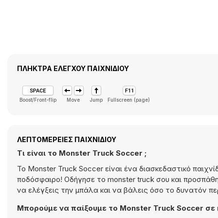
ΠΛΉΚΤΡΑ ΕΛΈΓΧΟΥ ΠΑΙΧΝΙΔΙΟΎ
Boost/Front-flip
Move
Jump
Fullscreen (page)
ΛΕΠΤΟΜΈΡΕΙΕΣ ΠΑΙΧΝΙΔΙΟΎ
Τι είναι το Monster Truck Soccer ;
Το Monster Truck Soccer είναι ένα διασκεδαστικό παιχνίδ
ποδόσφαιρο! Οδήγησε το monster truck σου και προσπάθ
να ελέγξεις την μπάλα και να βάλεις όσο το δυνατόν 
Μπορούμε να παίξουμε το Monster Truck Soccer σε 