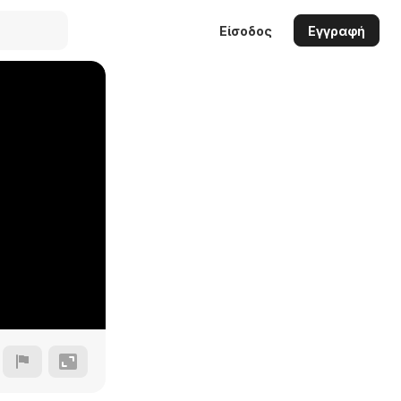
Είσοδος
Εγγραφή