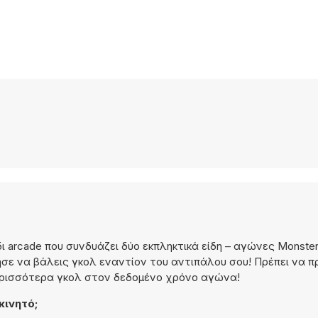
ι arcade που συνδυάζει δύο εκπληκτικά είδη – αγώνες Monster 
ησε να βάλεις γκολ εναντίον του αντιπάλου σου! Πρέπει να 
περισσότερα γκολ στον δεδομένο χρόνο αγώνα!
κινητό;