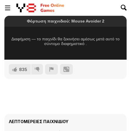
835
ΛΕΠΤΟΜΈΡΕΙΕΣ ΠΑΙΧΝΙΔΙΟΎ