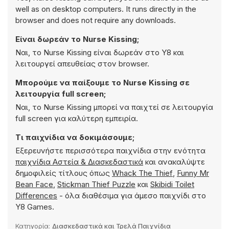
well as on desktop computers. It runs directly in the
browser and does not require any downloads.
Είναι δωρεάν το Nurse Kissing;
Ναι, το Nurse Kissing είναι δωρεάν στο Y8 και
λειτουργεί απευθείας στον browser.
Μπορούμε να παίξουμε το Nurse Kissing σε
λειτουργία full screen;
Ναι, το Nurse Kissing μπορεί να παιχτεί σε λειτουργία
full screen για καλύτερη εμπειρία.
Τι παιχνίδια να δοκιμάσουμε;
Εξερευνήστε περισσότερα παιχνίδια στην ενότητα
παιχνίδια Αστεία & Διασκεδαστικά
και ανακαλύψτε
δημοφιλείς τίτλους όπως
Whack The Thief
,
Funny Mr
Bean Face
,
Stickman Thief Puzzle
και
Skibidi Toilet
Differences
- όλα διαθέσιμα για άμεσο παιχνίδι στο
Y8 Games.
Κατηγορία:
Διασκεδαστικά και Τρελά Παιχνίδια