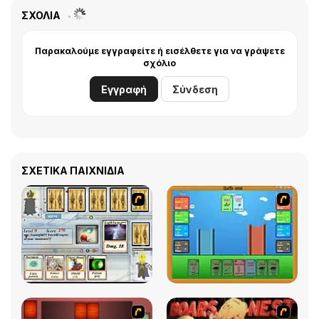
ΣΧΌΛΙΑ
Παρακαλούμε εγγραφείτε ή εισέλθετε για να γράψετε
σχόλιο
Εγγραφή
Σύνδεση
ΣΧΕΤΙΚΆ ΠΑΙΧΝΊΔΙΑ