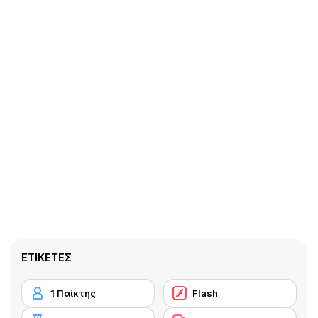
ΕΤΙΚΈΤΕΣ
1 Παίκτης
Flash