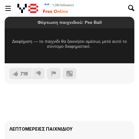
718
ΛΕΠΤΟΜΈΡΕΙΕΣ ΠΑΙΧΝΙΔΙΟΎ