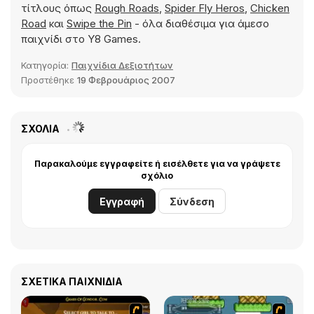
τίτλους όπως
Rough Roads
,
Spider Fly Heros
,
Chicken
Road
και
Swipe the Pin
- όλα διαθέσιμα για άμεσο
παιχνίδι στο Y8 Games.
Κατηγορία:
Παιχνίδια Δεξιοτήτων
Προστέθηκε
19 Φεβρουάριος 2007
ΣΧΌΛΙΑ
Παρακαλούμε εγγραφείτε ή εισέλθετε για να γράψετε
σχόλιο
Εγγραφή
Σύνδεση
ΣΧΕΤΙΚΆ ΠΑΙΧΝΊΔΙΑ