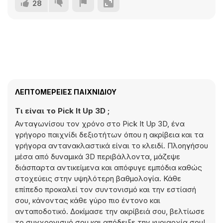
28
ΛΕΠΤΟΜΈΡΕΙΕΣ ΠΑΙΧΝΙΔΙΟΎ
Τι είναι το Pick It Up 3D ;
Ανταγωνίσου τον χρόνο στο Pick It Up 3D, ένα
γρήγορο παιχνίδι δεξιοτήτων όπου η ακρίβεια και τα
γρήγορα αντανακλαστικά είναι το κλειδί. Πλοηγήσου
μέσα από δυναμικά 3D περιβάλλοντα, μάζεψε
διάσπαρτα αντικείμενα και απόφυγε εμπόδια καθώς
στοχεύεις στην υψηλότερη βαθμολογία. Κάθε
επίπεδο προκαλεί τον συντονισμό και την εστίασή
σου, κάνοντας κάθε γύρο πιο έντονο και
ανταποδοτικό. Δοκίμασε την ακρίβειά σου, βελτίωσε
το συγχρονισμό σου και απόδειξε την κυριαρχία σου!