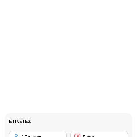
ΕΤΙΚΈΤΕΣ
1 Παίκτης
Flash