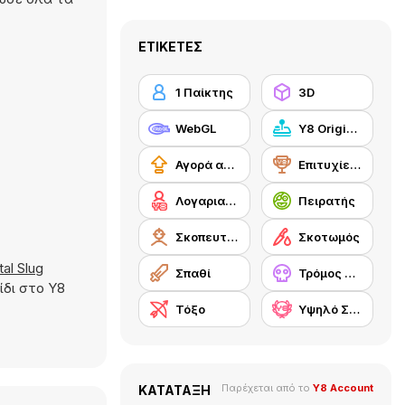
ΕΤΙΚΈΤΕΣ
1 Παίκτης
3D
WebGL
Y8 Originals
Αγορά αναβαθμίσεων εξοπλισμού
Επιτυχίες Y8
Λογαριασμός Y8
Πειρατής
Σκοπευτής πρώτου προσώπου
Σκοτωμός
al Slug
Σπαθί
Τρόμος Επιβίωσης
ίδι στο Y8
Τόξο
Υψηλό Σκορ Y8
Παρέχεται από το
Y8 Account
ΚΑΤΆΤΑΞΗ