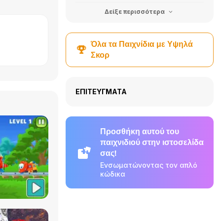
Δείξε περισσότερα
Όλα τα Παιχνίδια με Υψηλά
Σκορ
ΕΠΙΤΕΎΓΜΑΤΑ
Προσθήκη αυτού του
παιχνιδιού στην ιστοσελίδα
σας!
Ενσωματώνοντας τον απλό
κώδικα