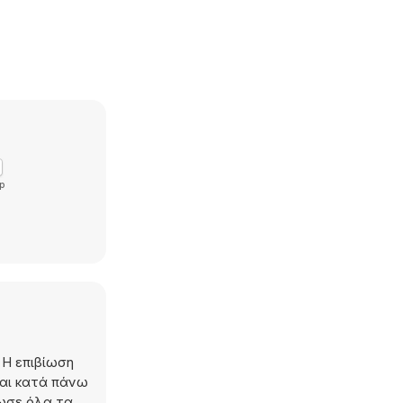
p
 Η επιβίωση
νται κατά πάνω
δωσε όλα τα