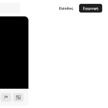
Είσοδος
Εγγραφή