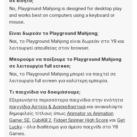
σε κινητό;
No, Playground Mahjong is designed for desktop play
and works best on computers using a keyboard or
mouse.
Είναι δωρεάν το Playground Mahjong;
Ναι, το Playground Mahjong είναι δωρεάν στο Y8 και
λειτουργεί απευθείας στον browser.
Μπορούμε να παίξουμε το Playground Mahjong
σε λειτουργία full screen;
Ναι, το Playground Mahjong μπορεί να παιχτεί σε
λειτουργία full screen για καλύτερη εμπειρία.
Τι παιχνίδια να δοκιμάσουμε;
Εξερευνήστε περισσότερα παιχνίδια στην ενότητα
παιχνίδια Αστεία & Διασκεδαστικά
και ανακαλύψτε
δημοφιλείς τίτλους όπως
Animator vs Animation
Game: SE
,
CubiKill 2
,
Fidget Spinner High Score
και
Get
Lucky
- όλα διαθέσιμα για άμεσο παιχνίδι στο Y8
Games.