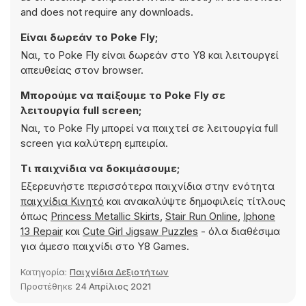
and does not require any downloads.
Είναι δωρεάν το Poke Fly;
Ναι, το Poke Fly είναι δωρεάν στο Y8 και λειτουργεί
απευθείας στον browser.
Μπορούμε να παίξουμε το Poke Fly σε
λειτουργία full screen;
Ναι, το Poke Fly μπορεί να παιχτεί σε λειτουργία full
screen για καλύτερη εμπειρία.
Τι παιχνίδια να δοκιμάσουμε;
Εξερευνήστε περισσότερα παιχνίδια στην ενότητα
παιχνίδια Κινητό
και ανακαλύψτε δημοφιλείς τίτλους
όπως
Princess Metallic Skirts
,
Stair Run Online
,
Iphone
13 Repair
και
Cute Girl Jigsaw Puzzles
- όλα διαθέσιμα
για άμεσο παιχνίδι στο Y8 Games.
Κατηγορία:
Παιχνίδια Δεξιοτήτων
Προστέθηκε
24 Απρίλιος 2021