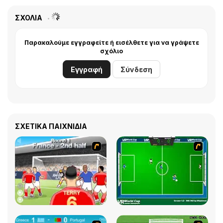
ΣΧΌΛΙΑ
Παρακαλούμε εγγραφείτε ή εισέλθετε για να γράψετε
σχόλιο
Εγγραφή
Σύνδεση
ΣΧΕΤΙΚΆ ΠΑΙΧΝΊΔΙΑ