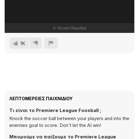
1K
ΛΕΠΤΟΜΈΡΕΙΕΣ ΠΑΙΧΝΙΔΙΟΎ
Τι είναι το Premiere League Foosball ;
Knock the soccer ball between your players and into the
enemies goal to score. Don't let the AI win!
Μπορούμε να παίξουμε το Premiere League