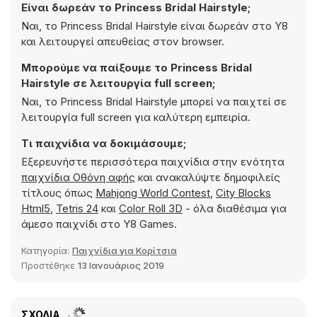
Είναι δωρεάν το Princess Bridal Hairstyle;
Ναι, το Princess Bridal Hairstyle είναι δωρεάν στο Y8
και λειτουργεί απευθείας στον browser.
Μπορούμε να παίξουμε το Princess Bridal
Hairstyle σε λειτουργία full screen;
Ναι, το Princess Bridal Hairstyle μπορεί να παιχτεί σε
λειτουργία full screen για καλύτερη εμπειρία.
Τι παιχνίδια να δοκιμάσουμε;
Εξερευνήστε περισσότερα παιχνίδια στην ενότητα
παιχνίδια Οθόνη αφής
και ανακαλύψτε δημοφιλείς
τίτλους όπως
Mahjong World Contest
,
City Blocks
Html5
,
Tetris 24
και
Color Roll 3D
- όλα διαθέσιμα για
άμεσο παιχνίδι στο Y8 Games.
Κατηγορία:
Παιχνίδια για Κορίτσια
Προστέθηκε
13 Ιανουάριος 2019
ΣΧΌΛΙΑ