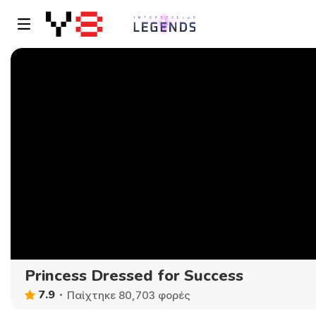
Princess Dressed for Success
7.9
Παίχτηκε 80,703 φορές