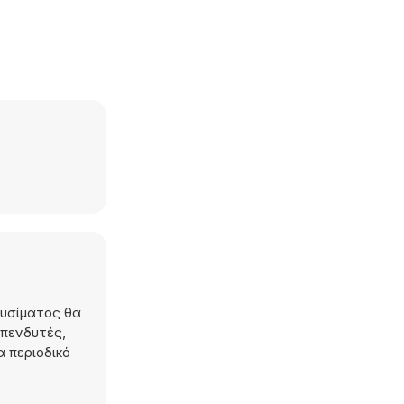
τυσίματος θα
επενδυτές,
α περιοδικό