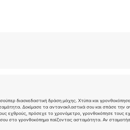
 σούπερ διασκεδαστική δράση μάχης. Χτύπα και γρονθοκόπησ
σταμάτητα. Δοκίμασε τα αντανακλαστικά σου και σπάσε την α
τους εχθρούς, πρόσεχε το χρονόμετρο, γρονθοκόπησε τους ε
ς σου στο γρονθοκόπημα παίζοντας ασταμάτητα. Αν σταματήσε