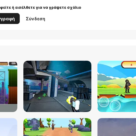
είτε ή εισέλθετε για να γράψετε σχόλιο
γγραφή
Σύνδεση