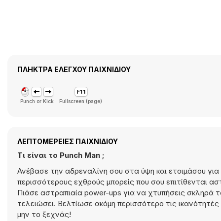
ΠΛΉΚΤΡΑ ΕΛΈΓΧΟΥ ΠΑΙΧΝΙΔΙΟΎ
Punch or Kick
Fullscreen (page)
ΛΕΠΤΟΜΈΡΕΙΕΣ ΠΑΙΧΝΙΔΙΟΎ
Τι είναι το Punch Man ;
Ανέβασε την αδρεναλίνη σου στα ύψη και ετοιμάσου για
περισσότερους εχθρούς μπορείς που σου επιτίθενται α
Πιάσε αστραπιαία power-ups για να χτυπήσεις σκληρά 
τελειώσει. Βελτίωσε ακόμη περισσότερο τις ικανότητέ
μην το ξεχνάς!