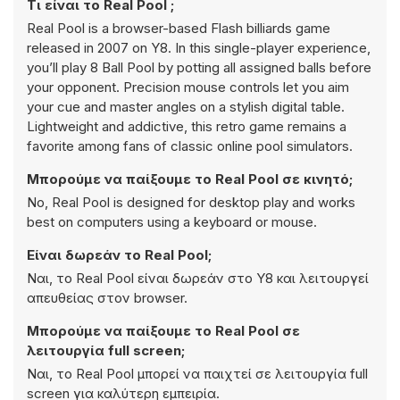
Τι είναι το Real Pool ;
Real Pool is a browser-based Flash billiards game
released in 2007 on Y8. In this single-player experience,
you’ll play 8 Ball Pool by potting all assigned balls before
your opponent. Precision mouse controls let you aim
your cue and master angles on a stylish digital table.
Lightweight and addictive, this retro game remains a
favorite among fans of classic online pool simulators.
Μπορούμε να παίξουμε το Real Pool σε κινητό;
No, Real Pool is designed for desktop play and works
best on computers using a keyboard or mouse.
Είναι δωρεάν το Real Pool;
Ναι, το Real Pool είναι δωρεάν στο Y8 και λειτουργεί
απευθείας στον browser.
Μπορούμε να παίξουμε το Real Pool σε
λειτουργία full screen;
Ναι, το Real Pool μπορεί να παιχτεί σε λειτουργία full
screen για καλύτερη εμπειρία.