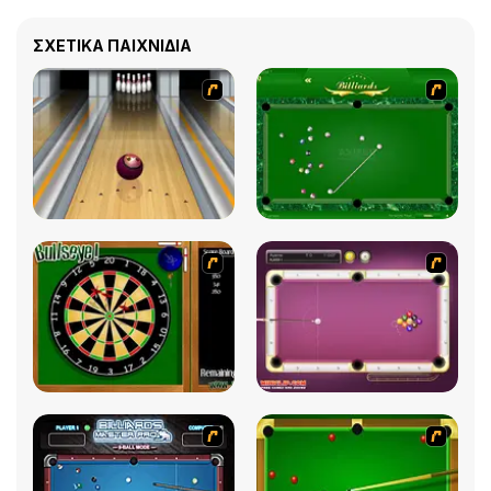
ΣΧΕΤΙΚΆ ΠΑΙΧΝΊΔΙΑ