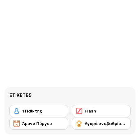
ΕΤΙΚΈΤΕΣ
1 Παίκτης
Flash
Άμυνα Πύργου
Αγορά αναβαθμίσεων εξοπλισμού