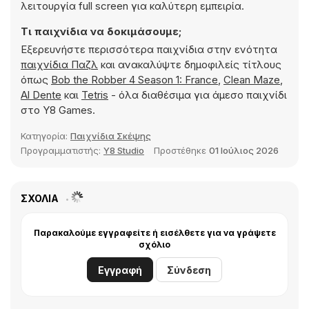
λειτουργία full screen για καλύτερη εμπειρία.
Τι παιχνίδια να δοκιμάσουμε;
Εξερευνήστε περισσότερα παιχνίδια στην ενότητα
παιχνίδια Παζλ
και ανακαλύψτε δημοφιλείς τίτλους
όπως
Bob the Robber 4 Season 1: France
,
Clean Maze
,
Al Dente
και
Tetris
- όλα διαθέσιμα για άμεσο παιχνίδι
στο Y8 Games.
Κατηγορία:
Παιχνίδια Σκέψης
Προγραμματιστής:
Y8 Studio
Προστέθηκε
01 Ιούλιος 2026
ΣΧΌΛΙΑ
Παρακαλούμε εγγραφείτε ή εισέλθετε για να γράψετε
σχόλιο
Εγγραφή
Σύνδεση