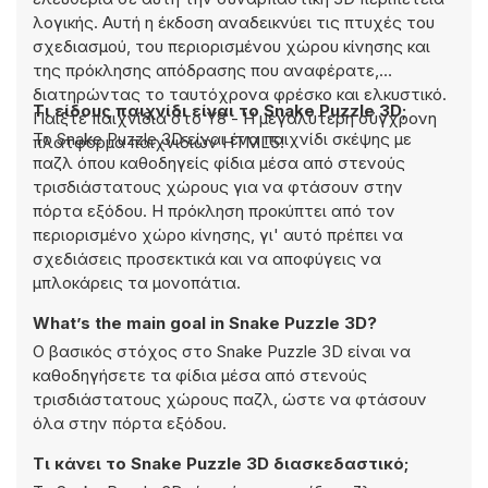
λογικής. Αυτή η έκδοση αναδεικνύει τις πτυχές του
σχεδιασμού, του περιορισμένου χώρου κίνησης και
της πρόκλησης απόδρασης που αναφέρατε,
διατηρώντας το ταυτόχρονα φρέσκο και ελκυστικό.
Τι είδους παιχνίδι είναι το Snake Puzzle 3D;
Παίξτε παιχνίδια στο Y8 - Η μεγαλύτερη σύγχρονη
Το Snake Puzzle 3D είναι ένα παιχνίδι σκέψης με
πλατφόρμα παιχνιδιών HTML5!
παζλ όπου καθοδηγείς φίδια μέσα από στενούς
τρισδιάστατους χώρους για να φτάσουν στην
πόρτα εξόδου. Η πρόκληση προκύπτει από τον
περιορισμένο χώρο κίνησης, γι' αυτό πρέπει να
σχεδιάσεις προσεκτικά και να αποφύγεις να
μπλοκάρεις τα μονοπάτια.
What’s the main goal in Snake Puzzle 3D?
Ο βασικός στόχος στο Snake Puzzle 3D είναι να
καθοδηγήσετε τα φίδια μέσα από στενούς
τρισδιάστατους χώρους παζλ, ώστε να φτάσουν
όλα στην πόρτα εξόδου.
Τι κάνει το Snake Puzzle 3D διασκεδαστικό;