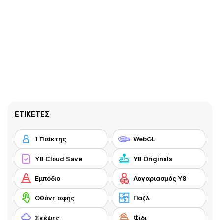
ΕΤΙΚΈΤΕΣ
1 Παίκτης
WebGL
Y8 Cloud Save
Y8 Originals
Εμπόδιο
Λογαριασμός Y8
Οθόνη αφής
Παζλ
Σκέψης
Φίδι