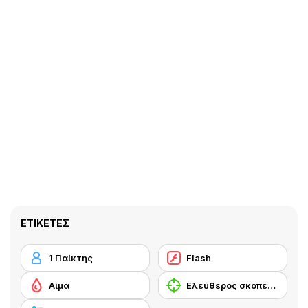
ΕΤΙΚΈΤΕΣ
1 Παίκτης
Flash
Αίμα
Ελεύθερος σκοπευτής