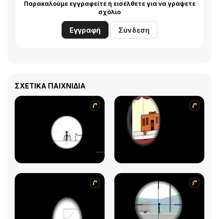
Παρακαλούμε εγγραφείτε ή εισέλθετε για να γράψετε
σχόλιο
Εγγραφή
Σύνδεση
ΣΧΕΤΙΚΆ ΠΑΙΧΝΊΔΙΑ