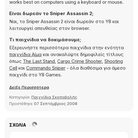
works best on computers using a keyboard or mouse.
Είναι δωρεάν το Sniper Assassin 2;
Ναι, το Sniper Assassin 2 είναι δωρεάν στο Y8 και
λειτουργεί απευθείας στον browser.
Τι παιχνίδια να δοκιμάσουμε;
Εξερευνήστε περισσότερα παιχνίδια στην ενότητα
παιχνίδια Αίμα
και ανακαλύψτε δημοφιλείς τίτλους
όπως
The Last Stand
,
Cargo Crime Shooter
,
Shooting
Cell
και
Commando Sniper
- όλα διαθέσιμα για άμεσο
παιχνίδι στο Y8 Games.
Δείξε Περισσότερα
Κατηγορία:
Παιχνίδια Σκοποβολής
Προστέθηκε
07 Σεπτέμβριος 2008
ΣΧΌΛΙΑ