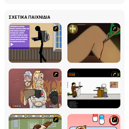
ΣΧΕΤΙΚΆ ΠΑΙΧΝΊΔΙΑ