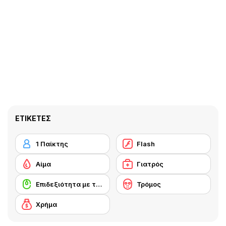
ΕΤΙΚΈΤΕΣ
1 Παίκτης
Flash
Αίμα
Γιατρός
Επιδεξιότητα με το ποντίκι
Τρόμος
Χρήμα