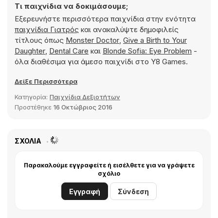
Τι παιχνίδια να δοκιμάσουμε;
Εξερευνήστε περισσότερα παιχνίδια στην ενότητα
παιχνίδια Γιατρός
και ανακαλύψτε δημοφιλείς
τίτλους όπως
Monster Doctor
,
Give a Birth to Your
Daughter
,
Dental Care
και
Blonde Sofia: Eye Problem
-
όλα διαθέσιμα για άμεσο παιχνίδι στο Y8 Games.
Δείξε Περισσότερα
Κατηγορία:
Παιχνίδια Δεξιοτήτων
Προστέθηκε
16 Οκτώβριος 2016
ΣΧΌΛΙΑ
Παρακαλούμε εγγραφείτε ή εισέλθετε για να γράψετε
σχόλιο
Εγγραφή
Σύνδεση