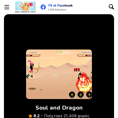
Soul and Dragon
8.2
Παίχτηκε 21,408 φορές