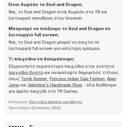
Είναι δωρεάν το Soul and Dragon;
Ναι, το Soul and Dragon είναι δωρεάν στο Y8 και
λειτουργεί απευθείας στον browser.
Μπορούμε να παίξουμε το Soul and Dragon σε
λειτουργία full screen;
Ναι, το Soul and Dragon μπορεί να παιχτεί σε
λειτουργία full screen για καλύτερη εμπειρία.
Τι παιχνίδια να δοκιμάσουμε;
Εξερευνήστε περισσότερα παιχνίδια στην ενότητα
παιχνίδια Κινητό
και ανακαλύψτε δημοφιλείς τίτλους
όπως
Tomb Runner
,
Princess Indian Gala Fashion
,
Alien
Jump
και
Valentine's Handmade Shop
- όλα διαθέσιμα
για άμεσο παιχνίδι στο Y8 Games.
Κατηγορία:
Παιχνίδια Δράσης και Μάχης
Προστέθηκε
02 Ιούλιος 2022