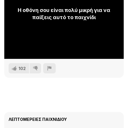
Η οθόνη σου είναι πολύ μικρή για να
παίξεις αυτό το παιχνίδι
102
ΛΕΠΤΟΜΈΡΕΙΕΣ ΠΑΙΧΝΙΔΙΟΎ