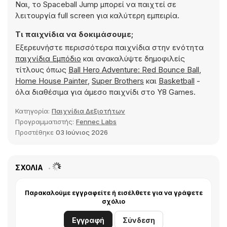
Ναι, το Spaceball Jump μπορεί να παιχτεί σε
λειτουργία full screen για καλύτερη εμπειρία.
Τι παιχνίδια να δοκιμάσουμε;
Εξερευνήστε περισσότερα παιχνίδια στην ενότητα
παιχνίδια Εμπόδιο
και ανακαλύψτε δημοφιλείς
τίτλους όπως
Ball Hero Adventure: Red Bounce Ball
,
Home House Painter
,
Super Brothers
και
Basketball
-
όλα διαθέσιμα για άμεσο παιχνίδι στο Y8 Games.
Κατηγορία:
Παιχνίδια Δεξιοτήτων
Προγραμματιστής:
Fennec Labs
Προστέθηκε
03 Ιούνιος 2026
ΣΧΌΛΙΑ
Παρακαλούμε εγγραφείτε ή εισέλθετε για να γράψετε
σχόλιο
Εγγραφή
Σύνδεση