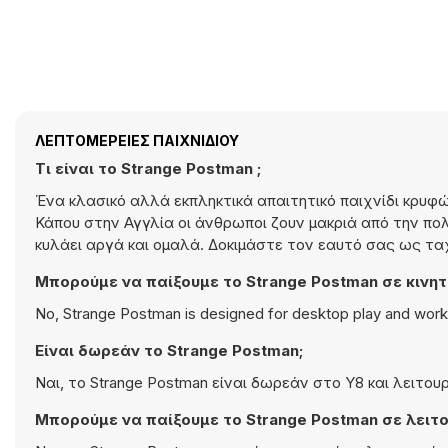
ΛΕΠΤΟΜΈΡΕΙΕΣ ΠΑΙΧΝΙΔΙΟΎ
Τι είναι το Strange Postman ;
Ένα κλασικό αλλά εκπληκτικά απαιτητικό παιχνίδι κρυφ
Κάπου στην Αγγλία οι άνθρωποι ζουν μακριά από την πο
κυλάει αργά και ομαλά. Δοκιμάστε τον εαυτό σας ως τα
Μπορούμε να παίξουμε το Strange Postman σε κινητ
No, Strange Postman is designed for desktop play and wor
Είναι δωρεάν το Strange Postman;
Ναι, το Strange Postman είναι δωρεάν στο Y8 και λειτου
Μπορούμε να παίξουμε το Strange Postman σε λειτου