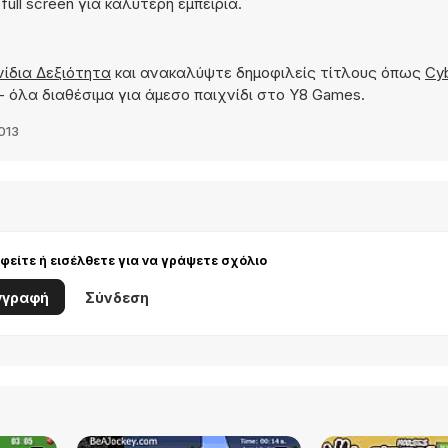
full screen για καλύτερη εμπειρία.
νίδια Δεξιότητα
και ανακαλύψτε δημοφιλείς τίτλους όπως
Cy
- όλα διαθέσιμα για άμεσο παιχνίδι στο Y8 Games.
013
είτε ή εισέλθετε για να γράψετε σχόλιο
γγραφή
Σύνδεση