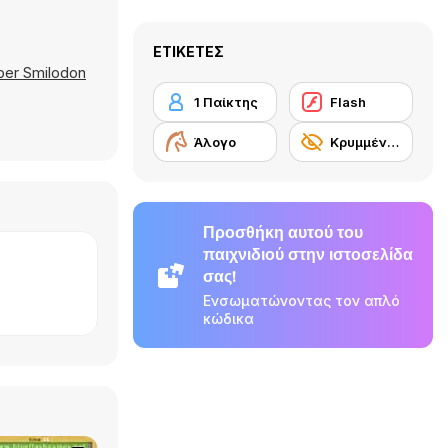
ΕΤΙΚΈΤΕΣ
ber Smilodon
1 Παίκτης
Flash
Άλογο
Κρυμμένο αντικείμενο
Προσθήκη αυτού του
παιχνιδιού στην ιστοσελίδα
σας!
Ενσωματώνοντας τον απλό
κώδικα