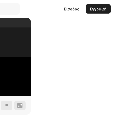
Είσοδος
Εγγραφή