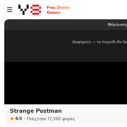
Strange Postman
6.5
Παίχτηκε 17,290 φορές