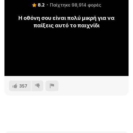
8.2
Παίχτηκε 98,914 φορές
Η οθόνη σου είναι πολύ μικρή για να
παίξεις αυτό το παιχνίδι
357