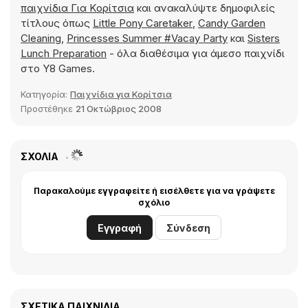
παιχνίδια Για Kορίτσια
και ανακαλύψτε δημοφιλείς
τίτλους όπως
Little Pony Caretaker
,
Candy Garden
Cleaning
,
Princesses Summer #Vacay Party
και
Sisters
Lunch Preparation
- όλα διαθέσιμα για άμεσο παιχνίδι
στο Y8 Games.
Κατηγορία:
Παιχνίδια για Κορίτσια
Προστέθηκε
21 Οκτώβριος 2008
ΣΧΌΛΙΑ
Παρακαλούμε εγγραφείτε ή εισέλθετε για να γράψετε
σχόλιο
Εγγραφή
Σύνδεση
ΣΧΕΤΙΚΆ ΠΑΙΧΝΊΔΙΑ