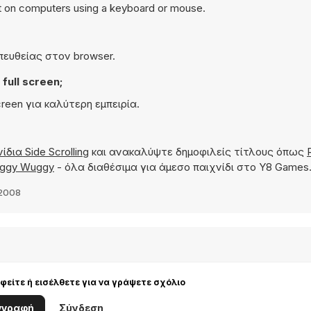
t on computers using a keyboard or mouse.
απευθείας στον browser.
ull screen;
creen για καλύτερη εμπειρία.
ίδια Side Scrolling
και ανακαλύψτε δημοφιλείς τίτλους όπως
uggy Wuggy
- όλα διαθέσιμα για άμεσο παιχνίδι στο Y8 Games
2008
είτε ή εισέλθετε για να γράψετε σχόλιο
γγραφή
Σύνδεση