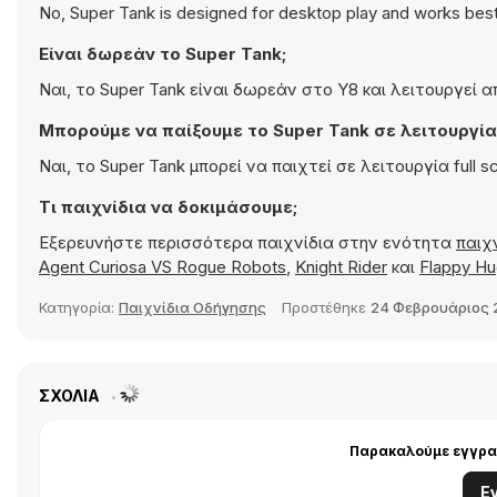
No, Super Tank is designed for desktop play and works bes
Είναι δωρεάν το Super Tank;
Ναι, το Super Tank είναι δωρεάν στο Y8 και λειτουργεί 
Μπορούμε να παίξουμε το Super Tank σε λειτουργία f
Ναι, το Super Tank μπορεί να παιχτεί σε λειτουργία full s
Τι παιχνίδια να δοκιμάσουμε;
Εξερευνήστε περισσότερα παιχνίδια στην ενότητα
παιχν
Agent Curiosa VS Rogue Robots
,
Knight Rider
και
Flappy H
Κατηγορία:
Παιχνίδια Οδήγησης
Προστέθηκε
24 Φεβρουάριος 
ΣΧΌΛΙΑ
Παρακαλούμε εγγραφ
Ε