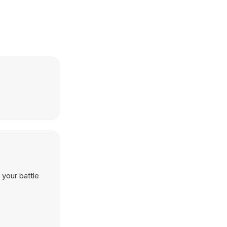
 your battle