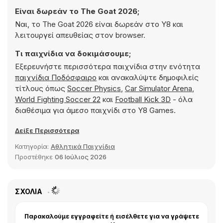
Είναι δωρεάν το The Goat 2026;
Ναι, το The Goat 2026 είναι δωρεάν στο Y8 και
λειτουργεί απευθείας στον browser.
Τι παιχνίδια να δοκιμάσουμε;
Εξερευνήστε περισσότερα παιχνίδια στην ενότητα
παιχνίδια Ποδόσφαιρο
και ανακαλύψτε δημοφιλείς
τίτλους όπως
Soccer Physics
,
Car Simulator Arena
,
World Fighting Soccer 22
και
Football Kick 3D
- όλα
διαθέσιμα για άμεσο παιχνίδι στο Y8 Games.
Δείξε Περισσότερα
Κατηγορία:
Αθλητικά Παιχνίδια
Προστέθηκε
06 Ιούλιος 2026
ΣΧΌΛΙΑ
Παρακαλούμε εγγραφείτε ή εισέλθετε για να γράψετε