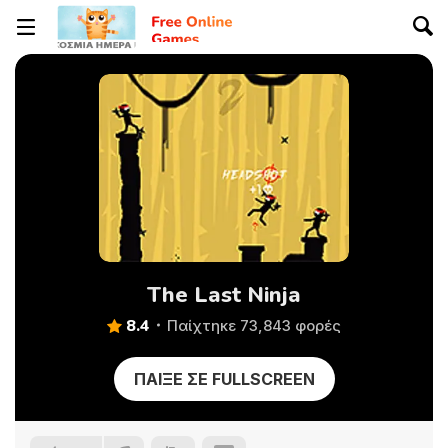
The Last Ninja
8.4
Παίχτηκε 73,843 φορές
ΠΑΊΞΕ ΣΕ FULLSCREEN