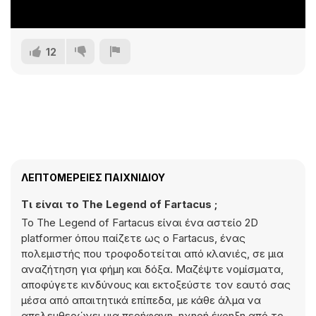
12
ΛΕΠΤΟΜΈΡΕΙΕΣ ΠΑΙΧΝΙΔΙΟΎ
Τι είναι το The Legend of Fartacus ;
Το The Legend of Fartacus είναι ένα αστείο 2D
platformer όπου παίζετε ως ο Fartacus, ένας
πολεμιστής που τροφοδοτείται από κλανιές, σε μια
αναζήτηση για φήμη και δόξα. Μαζέψτε νομίσματα,
αποφύγετε κινδύνους και εκτοξεύστε τον εαυτό σας
μέσα από απαιτητικά επίπεδα, με κάθε άλμα να
απελευθερώνει μια περήφανη, ηχηρή έκρηξη από το