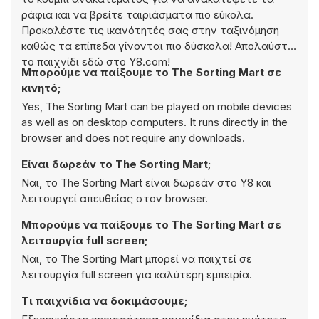
ράφια και να βρείτε ταιριάσματα πιο εύκολα.
Προκαλέστε τις ικανότητές σας στην ταξινόμηση
καθώς τα επίπεδα γίνονται πιο δύσκολα! Απολαύστε
το παιχνίδι εδώ στο Y8.com!
Μπορούμε να παίξουμε το The Sorting Mart σε
κινητό;
Yes, The Sorting Mart can be played on mobile devices
as well as on desktop computers. It runs directly in the
browser and does not require any downloads.
Είναι δωρεάν το The Sorting Mart;
Ναι, το The Sorting Mart είναι δωρεάν στο Y8 και
λειτουργεί απευθείας στον browser.
Μπορούμε να παίξουμε το The Sorting Mart σε
λειτουργία full screen;
Ναι, το The Sorting Mart μπορεί να παιχτεί σε
λειτουργία full screen για καλύτερη εμπειρία.
Τι παιχνίδια να δοκιμάσουμε;