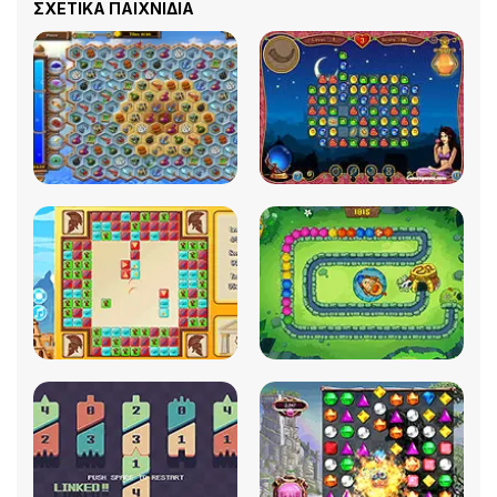
ΣΧΕΤΙΚΆ ΠΑΙΧΝΊΔΙΑ