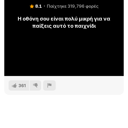
8.1
Παίχτηκε 319,796 φορές
Η οθόνη σου είναι πολύ μικρή για να
παίξεις αυτό το παιχνίδι
361