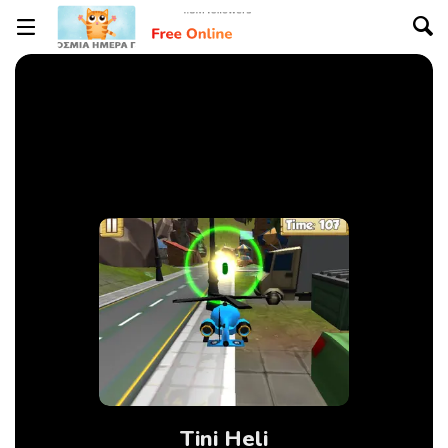
Tini Heli