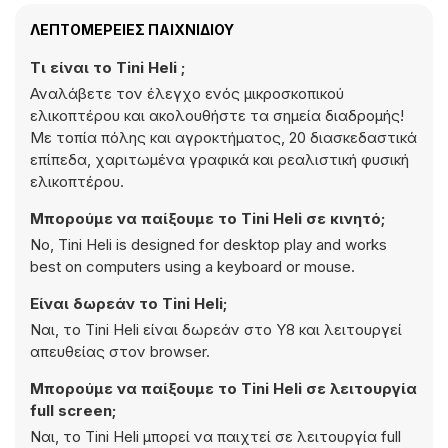
ΛΕΠΤΟΜΈΡΕΙΕΣ ΠΑΙΧΝΙΔΙΟΎ
Τι είναι το Tini Heli ;
Αναλάβετε τον έλεγχο ενός μικροσκοπικού
ελικοπτέρου και ακολουθήστε τα σημεία διαδρομής!
Με τοπία πόλης και αγροκτήματος, 20 διασκεδαστικά
επίπεδα, χαριτωμένα γραφικά και ρεαλιστική φυσική
ελικοπτέρου.
Μπορούμε να παίξουμε το Tini Heli σε κινητό;
No, Tini Heli is designed for desktop play and works
best on computers using a keyboard or mouse.
Είναι δωρεάν το Tini Heli;
Ναι, το Tini Heli είναι δωρεάν στο Y8 και λειτουργεί
απευθείας στον browser.
Μπορούμε να παίξουμε το Tini Heli σε λειτουργία
full screen;
Ναι, το Tini Heli μπορεί να παιχτεί σε λειτουργία full