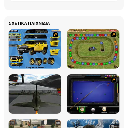
ΣΧΕΤΙΚΆ ΠΑΙΧΝΊΔΙΑ