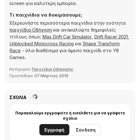
screen για καλύτερη εμπειρία.
Τι παιχνίδια να δοκιμάσουμε;
Εξερευνήστε περισσότερα παιχνίδια στην ενότητα
παιχνίδια Οδήγηση
και ανακαλύψτε δημοφιλείς
τίτλους όπως
Max Drift Car Simulator
,
Drift Racer 2021
,
Unblocked Motocross Racing
και
Shape Transform
Race
- όλα διαθέσιμα για άμεσο παιχνίδι στο Y8
Games.
Κατηγορία:
Παιχνίδια Οδήγησης
Προστέθηκε
07 Μάρτιος 2015
ΣΧΌΛΙΑ
Παρακαλούμε εγγραφείτε ή εισέλθετε για να γράψετε
σχόλιο
Εγγραφή
Σύνδεση