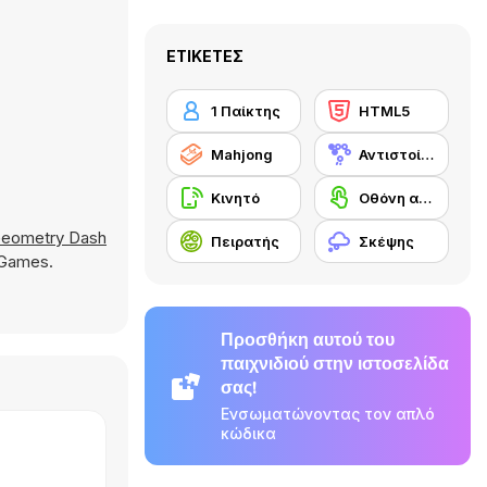
ΕΤΙΚΈΤΕΣ
1 Παίκτης
HTML5
Mahjong
Αντιστοίχιση
Κινητό
Οθόνη αφής
eometry Dash
Πειρατής
Σκέψης
 Games.
Προσθήκη αυτού του
παιχνιδιού στην ιστοσελίδα
σας!
Ενσωματώνοντας τον απλό
κώδικα