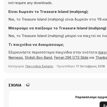
not require any downloads.
Είναι δωρεάν το Treasure Island (mahjong);
Ναι, το Treasure Island (mahjong) είναι δωρεάν στο Y8 κ
Μπορούμε να παίξουμε το Treasure Island (mahjong) σ
Ναι, το Treasure Island (mahjong) μπορεί να παιχτεί σε λε
Τι παιχνίδια να δοκιμάσουμε;
Εξερευνήστε περισσότερα παιχνίδια στην ενότητα
παιχ
Nemesis
,
Stylish Boy Band
,
Ferrari 296 GTS Slide
και
Thanks
Κατηγορία:
Παιχνίδια Σκέψης
Προστέθηκε
17 Οκτώβριος 2018
ΣΧΌΛΙΑ
Παρακαλούμε εγγραφ
Ε