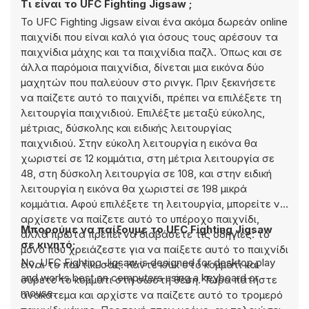
Τι είναι το UFC Fighting Jigsaw ;
Το UFC Fighting Jigsaw είναι ένα ακόμα δωρεάν online
παιχνίδι που είναι καλό για όσους τους αρέσουν τα
παιχνίδια μάχης και τα παιχνίδια παζλ. Όπως και σε
άλλα παρόμοια παιχνίδια, δίνεται μια εικόνα δύο
μαχητών που παλεύουν στο ρινγκ. Πριν ξεκινήσετε
να παίζετε αυτό το παιχνίδι, πρέπει να επιλέξετε τη
λειτουργία παιχνιδιού. Επιλέξτε μεταξύ εύκολης,
μέτριας, δύσκολης και ειδικής λειτουργίας
παιχνιδιού. Στην εύκολη λειτουργία η εικόνα θα
χωριστεί σε 12 κομμάτια, στη μέτρια λειτουργία σε
48, στη δύσκολη λειτουργία σε 108, και στην ειδική
λειτουργία η εικόνα θα χωριστεί σε 198 μικρά
κομμάτια. Αφού επιλέξετε τη λειτουργία, μπορείτε να
αρχίσετε να παίζετε αυτό το υπέροχο παιχνίδι,
Μπορούμε να παίξουμε το UFC Fighting Jigsaw
αλλά πρώτα πρέπει να διαβάσετε τις οδηγίες: το
σε κινητό;
μόνο που χρειάζεστε για να παίξετε αυτό το παιχνίδι
No, UFC Fighting Jigsaw is designed for desktop play
είναι το ποντίκι σας. Κάντε κλικ στο κομμάτι και
and works best on computers using a keyboard or
σύρετε το κομμάτι στη σωστή θέση. Τώρα πατήστε
mouse.
ανακάτεμα και αρχίστε να παίζετε αυτό το τρομερό