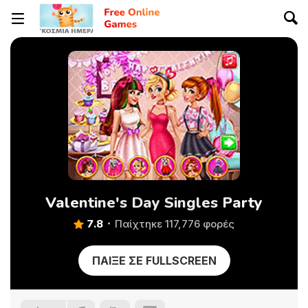
Valentine's Day Singles Party
7.8
Παίχτηκε 117,776 φορές
ΠΑΊΞΕ ΣΕ FULLSCREEN