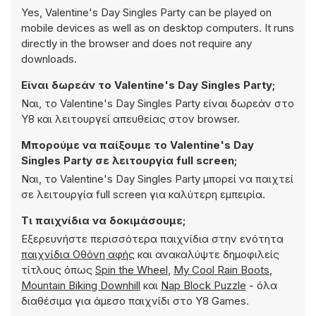
Yes, Valentine's Day Singles Party can be played on
mobile devices as well as on desktop computers. It runs
directly in the browser and does not require any
downloads.
Είναι δωρεάν το Valentine's Day Singles Party;
Ναι, το Valentine's Day Singles Party είναι δωρεάν στο
Y8 και λειτουργεί απευθείας στον browser.
Μπορούμε να παίξουμε το Valentine's Day
Singles Party σε λειτουργία full screen;
Ναι, το Valentine's Day Singles Party μπορεί να παιχτεί
σε λειτουργία full screen για καλύτερη εμπειρία.
Τι παιχνίδια να δοκιμάσουμε;
Εξερευνήστε περισσότερα παιχνίδια στην ενότητα
παιχνίδια Οθόνη αφής
και ανακαλύψτε δημοφιλείς
τίτλους όπως
Spin the Wheel
,
My Cool Rain Boots
,
Mountain Biking Downhill
και
Nap Block Puzzle
- όλα
διαθέσιμα για άμεσο παιχνίδι στο Y8 Games.