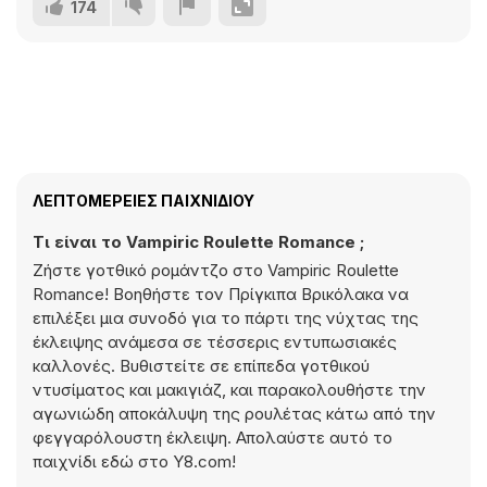
174
ΛΕΠΤΟΜΈΡΕΙΕΣ ΠΑΙΧΝΙΔΙΟΎ
Τι είναι το Vampiric Roulette Romance ;
Ζήστε γοτθικό ρομάντζο στο Vampiric Roulette
Romance! Βοηθήστε τον Πρίγκιπα Βρικόλακα να
επιλέξει μια συνοδό για το πάρτι της νύχτας της
έκλειψης ανάμεσα σε τέσσερις εντυπωσιακές
καλλονές. Βυθιστείτε σε επίπεδα γοτθικού
ντυσίματος και μακιγιάζ, και παρακολουθήστε την
αγωνιώδη αποκάλυψη της ρουλέτας κάτω από την
φεγγαρόλουστη έκλειψη. Απολαύστε αυτό το
παιχνίδι εδώ στο Y8.com!