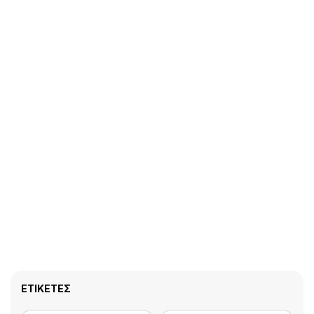
ΕΤΙΚΈΤΕΣ