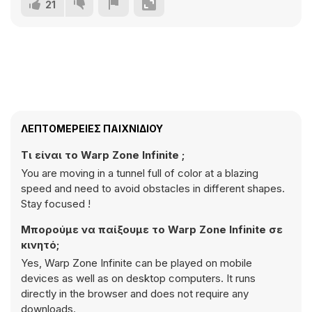
21
ΛΕΠΤΟΜΈΡΕΙΕΣ ΠΑΙΧΝΙΔΙΟΎ
Τι είναι το Warp Zone Infinite ;
You are moving in a tunnel full of color at a blazing
speed and need to avoid obstacles in different shapes.
Stay focused !
Μπορούμε να παίξουμε το Warp Zone Infinite σε
κινητό;
Yes, Warp Zone Infinite can be played on mobile
devices as well as on desktop computers. It runs
directly in the browser and does not require any
downloads.